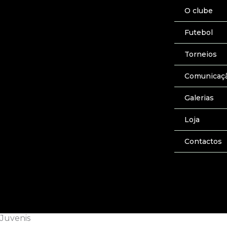
Skip
O clube
to
content
Futebol
Torneios
Comunicaç
Galerias
Loja
Contactos
Juvenis