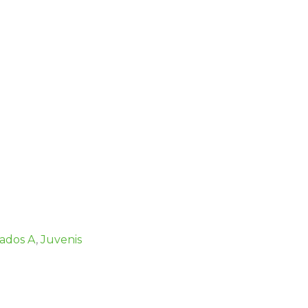
iados A
,
Juvenis