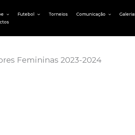
be
Futebol
Torneios
Comunicação
Galeria
ctos
iores Femininas 2023-2024