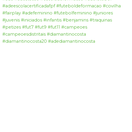
#adeescolacertificadafpf
#futeboldeformacao
#covilha
#fairplay
#adefeminino
#futebolfeminino
#juniores
#juvenis
#iniciados
#infantis
#benjamins
#traquinas
#petizes
#fut7
#fut9
#fut11
#campeoes
#campeoesdistritais
#diamantinocosta
#diamantinocosta20
#adediamantinocosta