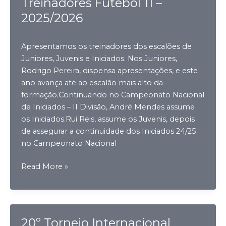
Treinadores Futebol 11 –
2025/2026
Apresentamos os treinadores dos escalões de
Juniores, Juvenis e Iniciados. Nos Juniores,
Rodrigo Pereira, dispensa apresentações, e este
ano avança até ao escalão mais alto da
formação.Continuando no Campeonato Nacional
de Iniciados – II Divisão, André Mendes assume
os Iniciados.Rui Reis, assume os Juvenis, depois
de assegurar a continuidade dos Iniciados 24/25
no Campeonato Nacional
Treinadores
Read More »
Futebol
11
–
2025/2026
20º Torneio Internacional