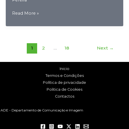
Equipa
Read More »
Técnica
Juvenis
2024/2025
1
2
…
18
Next
→
Inicio
Termos e Condições
Política de privacidade
Politica de Cookies
Contactos
ADE - Departamento de Comunicação e Imagem