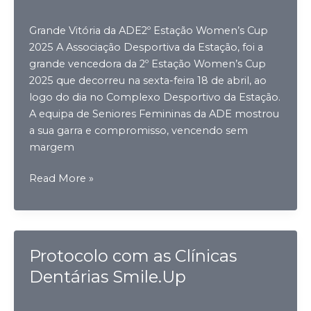
Grande Vitória da ADE2º Estação Women’s Cup
2025 A Associação Desportiva da Estação, foi a
grande vencedora da 2º Estação Women’s Cup
2025 que decorreu na sexta-feira 18 de abril, ao
logo do dia no Complexo Desportivo da Estação.
A equipa de Seniores Femininas da ADE mostrou
a sua garra e compromisso, vencendo sem
margem
ADE
Read More »
Vence
2º
Estação
Women’s
Protocolo com as Clínicas
Cup
Dentárias Smile.Up
2025