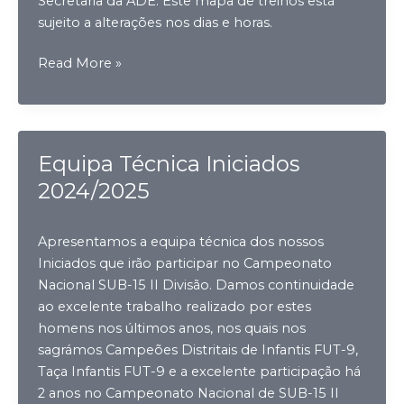
Secretaria da ADE. Este mapa de treinos está
sujeito a alterações nos dias e horas.
Mapa
Read More »
de
Treinos
2024/2025
Equipa Técnica Iniciados
2024/2025
Apresentamos a equipa técnica dos nossos
Iniciados que irão participar no Campeonato
Nacional SUB-15 II Divisão. Damos continuidade
ao excelente trabalho realizado por estes
homens nos últimos anos, nos quais nos
sagrámos Campeões Distritais de Infantis FUT-9,
Taça Infantis FUT-9 e a excelente participação há
2 anos no Campeonato Nacional de SUB-15 II