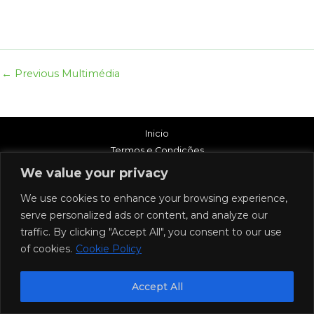
←
Previous Multimédia
Inicio
Termos e Condições
Política de privacidade
We value your privacy
Politica de Cookies
We use cookies to enhance your browsing experience,
Contactos
serve personalized ads or content, and analyze our
traffic. By clicking "Accept All", you consent to our use
ADE - Departamento de Comunicação e Imagem
of cookies.
Cookie Policy
Accept All
Copyright © 2026 ADE