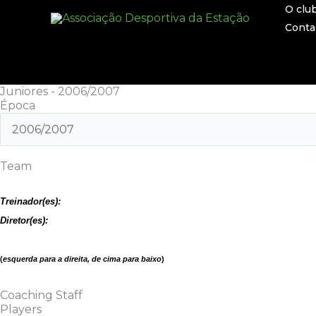
Skip
O clu
to
Conta
content
Juniores - 2006/2007
Época
Team
Treinador(es):
Diretor(es):
(
esquerda para a direita, de cima para baixo
)
Coaching Staff
Players