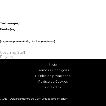
Treinador(es):
Diretor(es):
(
esquerda para a direita, de cima para baixo
)
Coaching Staff
Players
Inicio
Termos e Condições
Política de privacidade
Politica de Cookies
Contactos
ADE - Departamento de Comunicação e Imagem