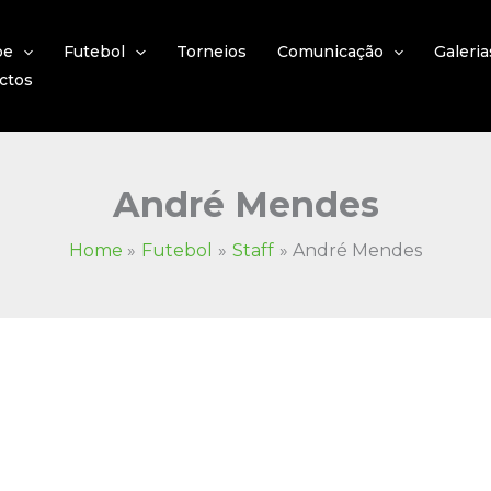
be
Futebol
Torneios
Comunicação
Galeria
ctos
André Mendes
Home
Futebol
Staff
André Mendes