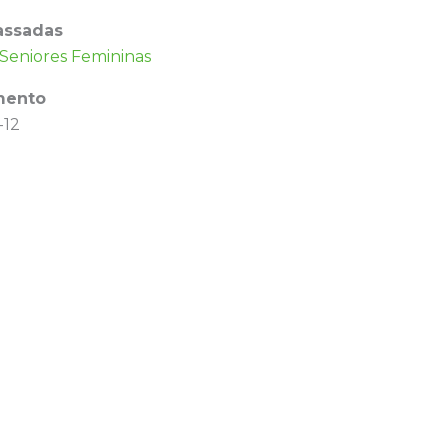
assadas
Seniores Femininas
mento
-12