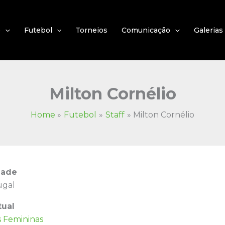
e
Futebol
Torneios
Comunicação
Galerias
Milton Cornélio
Home
Futebol
Staff
Milton Cornélio
dade
ugal
tual
s Femininas